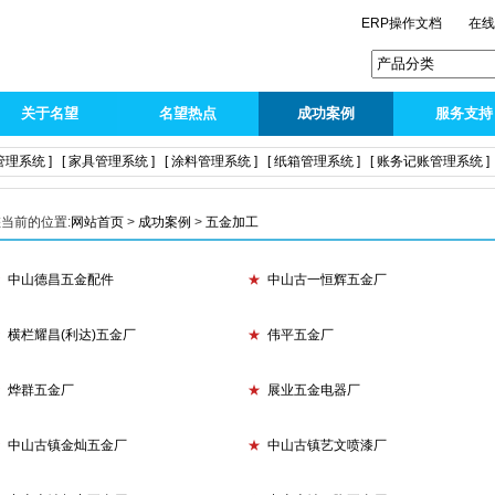
ERP操作文档
在
关于名望
名望热点
成功案例
服务支持
管理系统 ]
[ 家具管理系统 ]
[ 涂料管理系统 ]
[ 纸箱管理系统 ]
[ 账务记账管理系统 ]
当前的位置:
网站首页
>
成功案例
>
五金加工
★
中山德昌五金配件
★
中山古一恒辉五金厂
★
横栏耀昌(利达)五金厂
★
伟平五金厂
★
烨群五金厂
★
展业五金电器厂
★
中山古镇金灿五金厂
★
中山古镇艺文喷漆厂