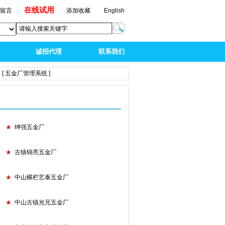
在线试用
线留言
添加收藏
English
诚招代理
联系我们
[ 五金厂管理系统 ]
★
绅强五金厂
★
古镇锦亮五金厂
★
中山横栏艺泰五金厂
★
中山古镇光兄五金厂