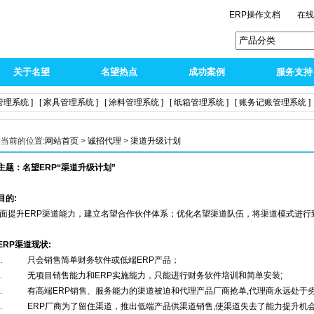
ERP操作文档
在
关于名望
名望热点
成功案例
服务支持
管理系统 ]
[ 家具管理系统 ]
[ 涂料管理系统 ]
[ 纸箱管理系统 ]
[ 账务记账管理系统 ]
当前的位置:
网站首页
>
诚招代理
>
渠道升级计划
主题：名望ERP“渠道升级计划”
目的:
提升ERP渠道能力，建立名望合作伙伴体系；优化名望渠道队伍，将渠道模式进行
ERP渠道现状:
 只会销售简单财务软件或低端ERP产品；
 无项目销售能力和ERP实施能力，只能进行财务软件培训和简单安装;
 有高端ERP销售、服务能力的渠道被迫和代理产品厂商抢单,代理商永远处于
 ERP厂商为了留住渠道，推出低端产品供渠道销售,使渠道失去了能力提升机会